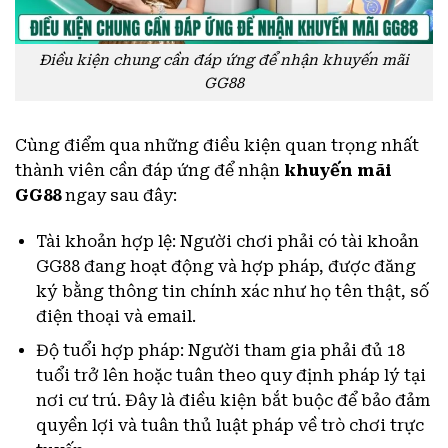
Điều kiện chung cần đáp ứng để nhận khuyến mãi
GG88
Cùng điểm qua những điều kiện quan trọng nhất
thành viên cần đáp ứng để nhận
khuyến mãi
GG88
ngay sau đây:
Tài khoản hợp lệ: Người chơi phải có tài khoản
GG88 đang hoạt động và hợp pháp, được đăng
ký bằng thông tin chính xác như họ tên thật, số
điện thoại và email.
Độ tuổi hợp pháp: Người tham gia phải đủ 18
tuổi trở lên hoặc tuân theo quy định pháp lý tại
nơi cư trú. Đây là điều kiện bắt buộc để bảo đảm
quyền lợi và tuân thủ luật pháp về trò chơi trực