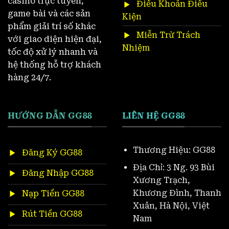
casino trực tuyến,
Điều Khoản Điều
game bài và các sản
Kiện
phẩm giải trí số khác
Miễn Trừ Trách
với giao diện hiện đại,
Nhiệm
tốc độ xử lý nhanh và
hệ thống hỗ trợ khách
hàng 24/7.
HƯỚNG DẪN GG88
LIÊN HỆ GG88
Thương Hiệu: GG88
Đăng Ký GG88
Địa Chỉ:
3 Ng. 93 Bùi
Đăng Nhập GG88
Xương Trạch,
Khương Đình, Thanh
Nạp Tiền GG88
Xuân, Hà Nội, Việt
Rút Tiền GG88
Nam