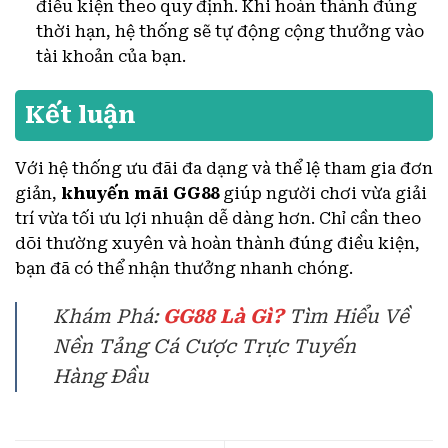
điều kiện theo quy định. Khi hoàn thành đúng
thời hạn, hệ thống sẽ tự động cộng thưởng vào
tài khoản của bạn.
Kết luận
Với hệ thống ưu đãi đa dạng và thể lệ tham gia đơn
giản,
khuyến mãi GG88
giúp người chơi vừa giải
trí vừa tối ưu lợi nhuận dễ dàng hơn. Chỉ cần theo
dõi thường xuyên và hoàn thành đúng điều kiện,
bạn đã có thể nhận thưởng nhanh chóng.
Khám Phá:
GG88 Là Gì?
Tìm Hiểu Về
Nền Tảng Cá Cược Trực Tuyến
Hàng Đầu