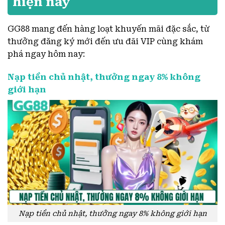
hiện nay
GG88 mang đến hàng loạt khuyến mãi đặc sắc, từ
thưởng đăng ký mới đến ưu đãi VIP cùng khám
phá ngay hôm nay:
Nạp tiền chủ nhật, thưởng ngay 8% không
giới hạn
Nạp tiền chủ nhật, thưởng ngay 8% không giới hạn