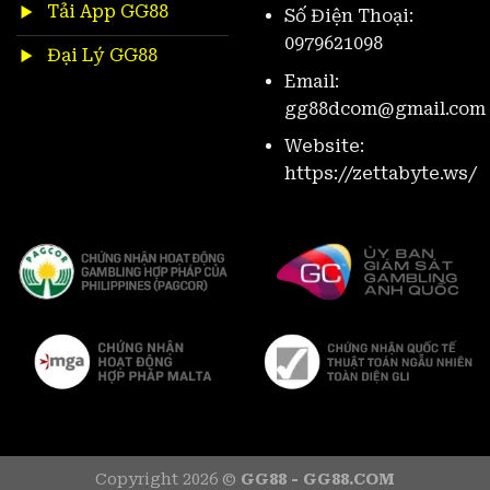
Tải App GG88
Số Điện Thoại:
0979621098
Đại Lý GG88
Email:
gg88dcom@gmail.com
Website:
https://zettabyte.ws/
Copyright 2026 ©
GG88 - GG88.COM