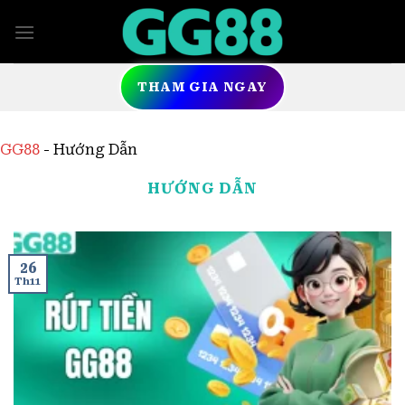
Skip
to
content
THAM GIA NGAY
GG88
-
Hướng Dẫn
HƯỚNG DẪN
26
Th11