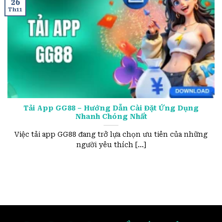
26
Th11
Tải App GG88 – Hướng Dẫn Cài Đặt Ứng Dụng
Nhanh Chóng Nhất
Việc tải app GG88 đang trở lựa chọn ưu tiên của những
người yêu thích [...]