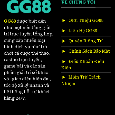
VỀ CHÚNG TÔI
Giới Thiệu GG88
GG88
được biết đến
như một nền tảng giải
Liên Hệ GG88
trí trực tuyến tổng hợp,
cung cấp nhiều loại
Quyền Riêng Tư
hình dịch vụ như trò
Chính Sách Bảo Mật
chơi cá cược thể thao,
casino trực tuyến,
Điều Khoản Điều
game bài và các sản
Kiện
phẩm giải trí số khác
Miễn Trừ Trách
với giao diện hiện đại,
Nhiệm
tốc độ xử lý nhanh và
hệ thống hỗ trợ khách
hàng 24/7.