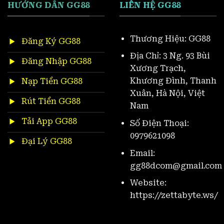
HƯỚNG DẪN GG88
LIÊN HỆ GG88
Thương Hiệu: GG88
Đăng Ký GG88
Địa Chỉ:
3 Ng. 93 Bùi
Đăng Nhập GG88
Xương Trạch,
Khương Đình, Thanh
Nạp Tiền GG88
Xuân, Hà Nội, Việt
Rút Tiền GG88
Nam
Tải App GG88
Số Điện Thoại:
0979621098
Đại Lý GG88
Email:
gg88dcom@gmail.com
Website:
https://zettabyte.ws/